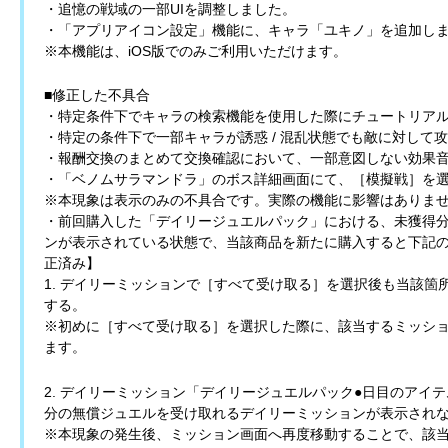
・追憶の戦域の一部UIを調整しました。
・「アプリアイコン設定」機能に、キャラ「ユキノ」を追加しました。【20
※本機能は、iOS版でのみご利用いただけます。
■修正した不具合
・特定条件下でキャラの検索機能を使用した際にチュートリア
・特定の条件下で一部キャラが誘惑 / 混乱状態でも敵に対して
・報酬交換のまとめて交換確認において、一部意図しない効果
・「ベノムサラマンドラ」のボス詳細画面にて、［模擬戦］を
※本現象は表示のみの不具合です。実際の機能に影響はありま
・前回購入した「デイリージュエルパック」における、未獲得
ンが表示されている状態で、当該商品を新たに購入すると下記の各現象が発
正済み】
1. デイリーミッションで［すべて受け取る］を選択後も当該
する。
※初めに［すべて受け取る］を選択した際に、該当するミッシ
ます。
2. デイリーミッション「デイリージュエルパック●日目のアイ
分の無償ジュエルを受け取れるデイリーミッションが表示され
※本現象の発生後、ミッション画面へ再度移動することで、該