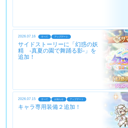
2026.07.16
すべて
アップデート
サイドストーリーに「幻惑の妖
精 ‐真夏の園で舞踊る影‐」を
追加！
2026.07.15
すべて
お知らせ
アップデート
キャラ専用装備２追加！