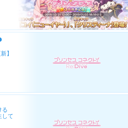
 更新】
ける
生して