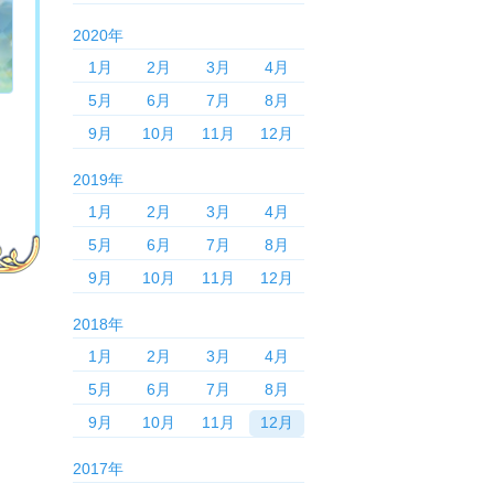
2020年
1月
2月
3月
4月
5月
6月
7月
8月
9月
10月
11月
12月
2019年
1月
2月
3月
4月
5月
6月
7月
8月
9月
10月
11月
12月
2018年
1月
2月
3月
4月
5月
6月
7月
8月
9月
10月
11月
12月
2017年