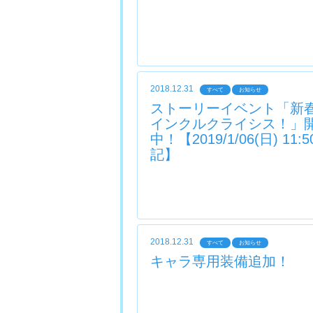
2018.12.31
すべて
お知らせ
ストーリーイベント「新
インクルクライシス！」
中！【2019/1/06(日) 11:5
記】
2018.12.31
すべて
お知らせ
キャラ専用装備追加！