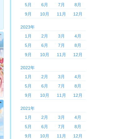
5月
6月
7月
8月
9月
10月
11月
12月
2023年
1月
2月
3月
4月
5月
6月
7月
8月
9月
10月
11月
12月
2022年
1月
2月
3月
4月
5月
6月
7月
8月
9月
10月
11月
12月
2021年
1月
2月
3月
4月
5月
6月
7月
8月
9月
10月
11月
12月