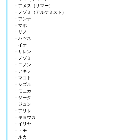
・アメス（サマー）
・ノゾミ（アルケミスト）
・アンナ
・マホ
・リノ
・ハツネ
・イオ
・サレン
・ノゾミ
・ニノン
・アキノ
・マコト
・シズル
・モニカ
・ジータ
・ジュン
・アリサ
・キョウカ
・イリヤ
・トモ
・ルカ