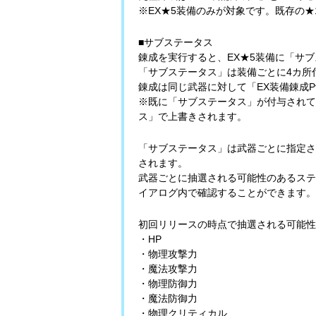
※EX★5装備のみが対象です。既存の★
■サブステータス
錬成を実行すると、EX★5装備に「サ
「サブステータス」は装備ごとに4カ所
錬成は同じ武器に対して「EX装備錬成
※既に「サブステータス」が付与されて
ス」で上書きされます。
「サブステータス」は武器ごとに指定さ
されます。
武器ごとに抽選される可能性のあるステ
イアログ内で確認することができます。
初回リリースの時点で抽選される可能性
・HP
・物理攻撃力
・魔法攻撃力
・物理防御力
・魔法防御力
・物理クリティカル