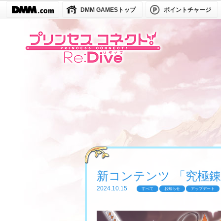
DMM GAMESトップ
ポイントチャージ
新コンテンツ 「究極錬成」登
2024.10.15
すべて
お知らせ
アップデート