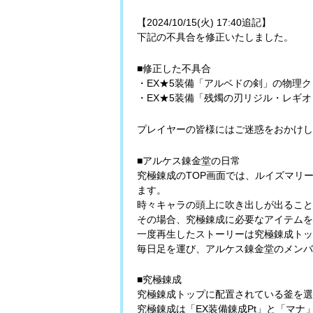
【2024/10/15(火) 17:40追記】
下記の不具合を修正いたしました。
■修正した不具合
・EX★5装備「アルベドの剣」の物理
・EX★5装備「残燭の刃リジル・レギ
プレイヤーの皆様にはご迷惑をおかけし
■アルケス錬金堂の日常
究極錬成のTOP画面では、ルイズマリ
ます。
時々キャラの頭上に吹き出しが出ること
その場合、究極錬成に必要なアイテムを
一度再生したストーリーは究極錬成トッ
毎日足を運び、アルケス錬金堂のメンバ
■究極錬成
究極錬成トップに配置されている釜を選
究極錬成は「EX装備錬成Pt」と「マ