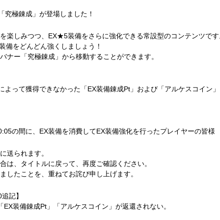
ンテンツ「究極錬成」が登場しました！
を楽しみつつ、EX★5装備をさらに強化できる常設型のコンテンツです
5装備をどんどん強くしましょう！
バナー「究極錬成」から移動することができます。
正した不具合によって獲得できなかった「EX装備錬成Pt」および「アルケスコイン」
10/16(水)20:05の間に、EX装備を消費してEX装備強化を行ったプレイヤーの皆様
に送られます。
合は、タイトルに戻って、再度ご確認ください。
ましたことを、重ねてお詫び申し上げます。
20追記】
「EX装備錬成Pt」「アルケスコイン」が返還されない。