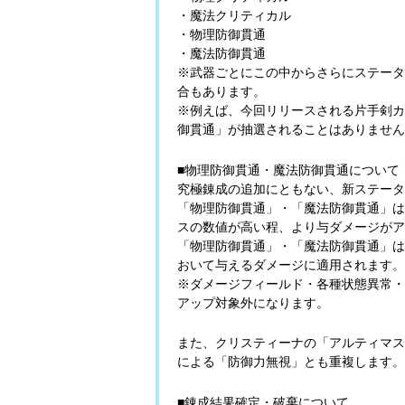
・魔法クリティカル
・物理防御貫通
・魔法防御貫通
※武器ごとにこの中からさらにステータ
合もあります。
※例えば、今回リリースされる片手剣カ
御貫通」が抽選されることはありません
■物理防御貫通・魔法防御貫通について
究極錬成の追加にともない、新ステータ
「物理防御貫通」・「魔法防御貫通」は
スの数値が高い程、より与ダメージがア
「物理防御貫通」・「魔法防御貫通」は
おいて与えるダメージに適用されます。
※ダメージフィールド・各種状態異常・
アップ対象外になります。
また、クリスティーナの「アルティマス
による「防御力無視」とも重複します。
■錬成結果確定・破棄について