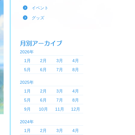
イベント
グッズ
2026年
1月
2月
3月
4月
5月
6月
7月
8月
2025年
1月
2月
3月
4月
5月
6月
7月
8月
9月
10月
11月
12月
2024年
1月
2月
3月
4月