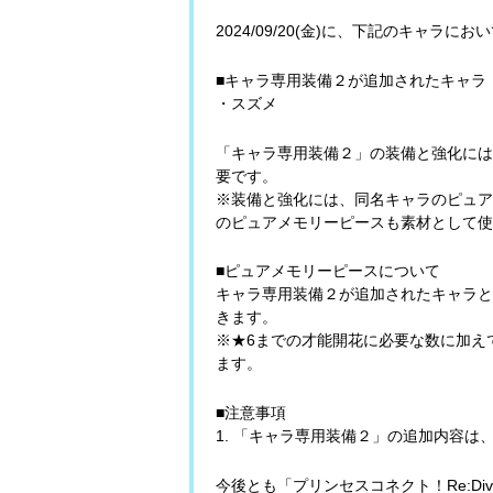
2024/09/20(金)に、下記のキャラ
■キャラ専用装備２が追加されたキャラ
・スズメ
「キャラ専用装備２」の装備と強化には
要です。
※装備と強化には、同名キャラのピュア
のピュアメモリーピースも素材として使
■ピュアメモリーピースについて
キャラ専用装備２が追加されたキャラと
きます。
※★6までの才能開花に必要な数に加え
ます。
■注意事項
1. 「キャラ専用装備２」の追加内容
今後とも「プリンセスコネクト！Re:D