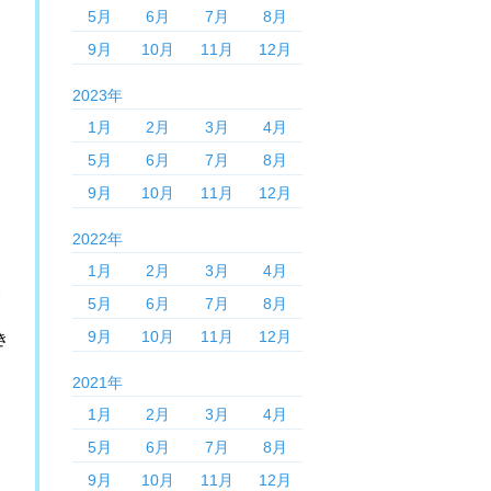
5月
6月
7月
8月
9月
10月
11月
12月
2023年
1月
2月
3月
4月
5月
6月
7月
8月
9月
10月
11月
12月
2022年
1月
2月
3月
4月
5月
6月
7月
8月
9月
10月
11月
12月
き
2021年
1月
2月
3月
4月
5月
6月
7月
8月
9月
10月
11月
12月