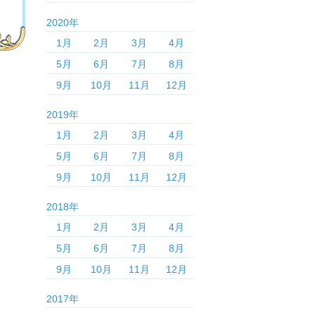
2020年
1月
2月
3月
4月
5月
6月
7月
8月
9月
10月
11月
12月
2019年
1月
2月
3月
4月
5月
6月
7月
8月
9月
10月
11月
12月
2018年
1月
2月
3月
4月
5月
6月
7月
8月
9月
10月
11月
12月
2017年