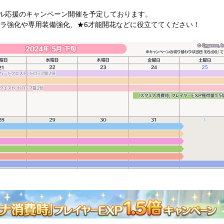
クランバトル応援のキャンペーン開催を予定しております。
ラ強化や専用装備強化、★6才能開花などに役立ててください！