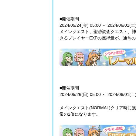
■開催期間
2024/05/24(金) 05:00 ～ 2024/06/01(土)
メインクエスト、聖跡調査クエスト、神
きるプレイヤーEXPの獲得量が、通常の
■開催期間
2024/05/26(日) 05:00 ～ 2024/06/01(土)
メインクエスト(NORMAL)クリア時
常の2倍になります。