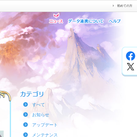
初めての方
すべて
お知らせ
アップデート
メンテナンス