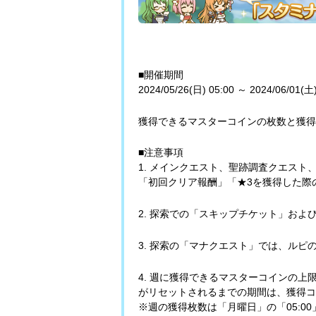
■開催期間
2024/05/26(日) 05:00 ～ 2024/06/01(土)
獲得できるマスターコインの枚数と獲得
■注意事項
1. メインクエスト、聖跡調査クエスト
「初回クリア報酬」「★3を獲得した際
2. 探索での「スキップチケット」お
3. 探索の「マナクエスト」では、ルピ
4. 週に獲得できるマスターコインの
がリセットされるまでの期間は、獲得コ
※週の獲得枚数は「月曜日」の「05:0