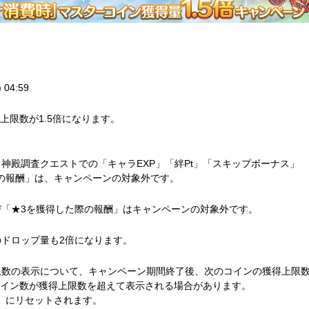
 04:59
上限数が1.5倍になります。
、神殿調査クエストでの「キャラEXP」「絆Pt」「スキップボーナス」
の報酬」は、キャンペーンの対象外です。
よび「★3を獲得した際の報酬」はキャンペーンの対象外です。
のドロップ量も2倍になります。
上限数の表示について、キャンペーン期間終了後、次のコインの獲得上限
イン数が獲得上限数を超えて表示される場合があります。
0」にリセットされます。