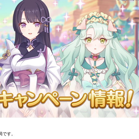
務局です。