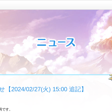
24/02/27(火) 15:00 追記】
務局です。