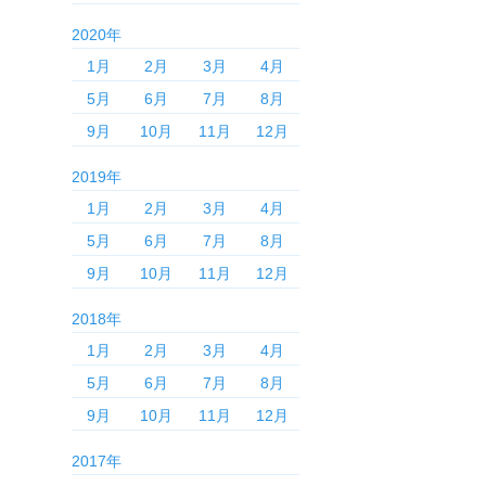
2020年
1月
2月
3月
4月
5月
6月
7月
8月
9月
10月
11月
12月
2019年
1月
2月
3月
4月
5月
6月
7月
8月
9月
10月
11月
12月
2018年
1月
2月
3月
4月
5月
6月
7月
8月
9月
10月
11月
12月
2017年