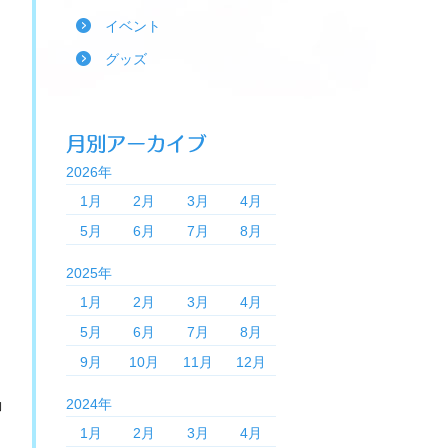
イベント
グッズ
2026年
1月
2月
3月
4月
5月
6月
7月
8月
2025年
1月
2月
3月
4月
5月
6月
7月
8月
9月
10月
11月
12月
2024年
動
1月
2月
3月
4月