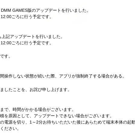
e Play版とDMM GAMES版のアップデートを行いました。
) 12:00ごろに行う予定です。
版においても上記アップデートを行いました。
) 12:00ごろに行う予定です。
です。
間操作しない状態が続いた際、アプリが強制終了する場合がある。
ましたことを、お詫び申し上げます。
まで、時間がかかる場合がございます。
積を原因として、アップデートできない場合がございます。
の電源を切り、1～2分お待ちいただいた後にあらためて端末本体の起
ください。