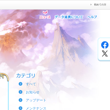
初めての方
すべて
お知らせ
アップデート
メンテナンス