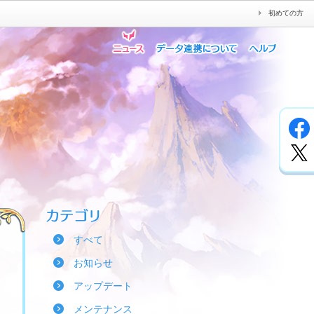
初めての方
すべて
お知らせ
アップデート
メンテナンス