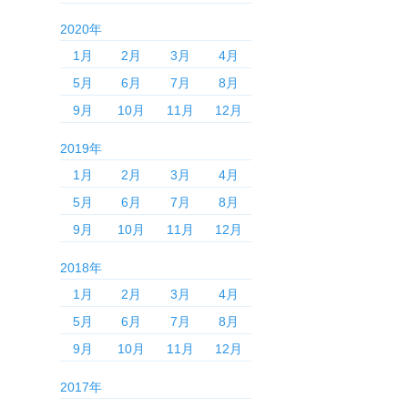
2020年
1月
2月
3月
4月
5月
6月
7月
8月
9月
10月
11月
12月
2019年
1月
2月
3月
4月
5月
6月
7月
8月
9月
10月
11月
12月
2018年
1月
2月
3月
4月
5月
6月
7月
8月
9月
10月
11月
12月
2017年