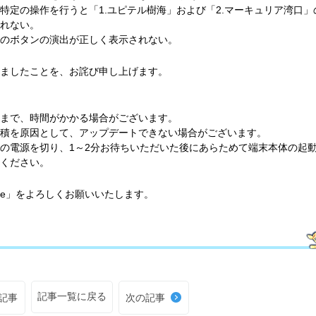
特定の操作を行うと「1.ユピテル樹海」および「2.マーキュリア湾口」
れない。
のボタンの演出が正しく表示されない。
ましたことを、お詫び申し上げます。
まで、時間がかかる場合がございます。
積を原因として、アップデートできない場合がございます。
の電源を切り、1～2分お待ちいただいた後にあらためて端末本体の起
ください。
ive」をよろしくお願いいたします。
記事一覧に戻る
記事
次の記事