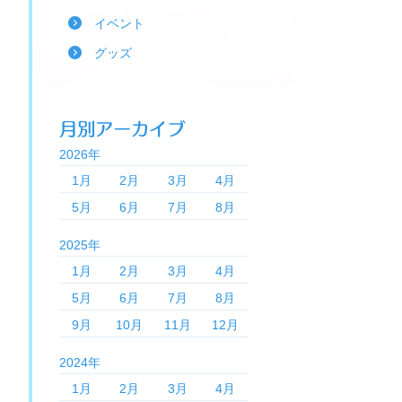
イベント
グッズ
2026年
1月
2月
3月
4月
5月
6月
7月
8月
2025年
1月
2月
3月
4月
5月
6月
7月
8月
9月
10月
11月
12月
2024年
1月
2月
3月
4月