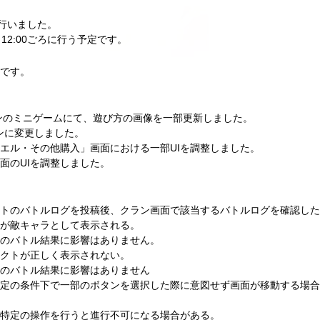
トを行いました。
) 12:00ごろに行う予定です。
です。
バンのミニゲームにて、遊び方の画像を一部更新しました。
ンに変更しました。
エル・その他購入」画面における一部UIを調整しました。
面のUIを調整しました。
トのバトルログを投稿後、クラン画面で該当するバトルログを確認した
が敵キャラとして表示される。
のバトル結果に影響はありません。
クトが正しく表示されない。
のバトル結果に影響はありません
定の条件下で一部のボタンを選択した際に意図せず画面が移動する場合
特定の操作を行うと進行不可になる場合がある。