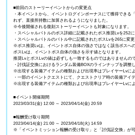
■前回のストーリーイベントからの変更点
・本イベントから、イベントログインボーナスにて獲得できる
れず、直接所持数に加算されるようになりました。
※今後開催される復刻ストーリーイベントも対象になります。
・スペシャルバトルのボス詳細に記載されたボス推奨Lvを252
・スペシャルバトルのバトル中に記載されたボスLvを265に変
※ボス推奨Lvは、イベントボス自体の強さではなく該当ボスへ
ボスLvは、イベントボス自体の強さを示す値となります。
推奨LvとボスLvの値は必ずしも一致するものではありませんの
・討伐証交換におけるランダム装備BOXのラインナップを調整
※出現する装備アイテムの種類および出現率はプレイヤーLvに
・一部のイベントクエストにて、クエストクリア時の装備アイ
※出現する装備アイテムの種類および出現率はプレイヤーLvに
■イベント開催期間
2023/03/31(金) 12:00 ～ 2023/04/14(金) 20:59
■報酬受け取り期間
2023/04/14(金) 21:00 ～ 2023/04/18(火) 14:59
※「イベントミッション報酬の受け取り」と「討伐証交換」が