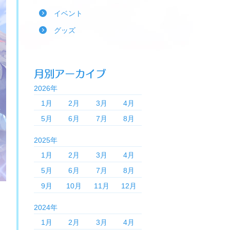
イベント
グッズ
2026年
1月
2月
3月
4月
5月
6月
7月
8月
2025年
1月
2月
3月
4月
5月
6月
7月
8月
9月
10月
11月
12月
2024年
1月
2月
3月
4月