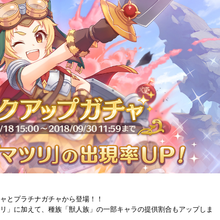
ャとプラチナガチャから登場！！
リ」に加えて、種族「獣人族」の一部キャラの提供割合もアップしま