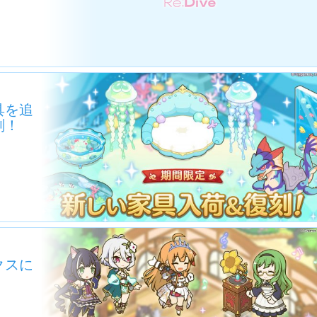
具を追
刻！
クスに