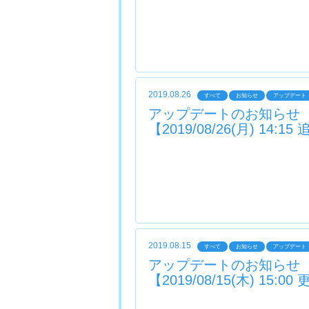
2019.08.26
すべて
お知らせ
アップデート
アップデートのお知らせ
【2019/08/26(月) 14:15
2019.08.15
すべて
お知らせ
アップデート
アップデートのお知らせ
【2019/08/15(木) 15:00