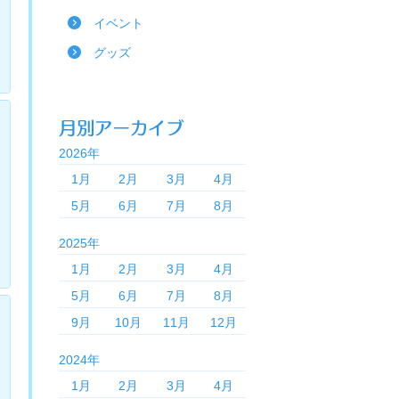
イベント
グッズ
2026年
1月
2月
3月
4月
5月
6月
7月
8月
2025年
1月
2月
3月
4月
5月
6月
7月
8月
9月
10月
11月
12月
2024年
1月
2月
3月
4月