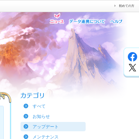
初めての方
すべて
お知らせ
アップデート
メンテナンス