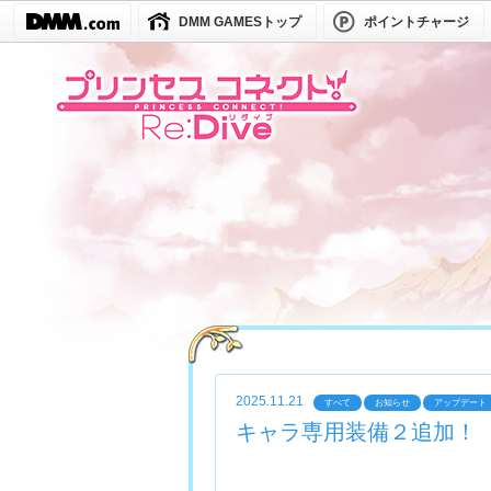
DMM GAMESトップ
ポイントチャージ
2025.11.21
すべて
お知らせ
アップデート
キャラ専用装備２追加！