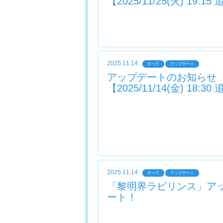
【2025/11/25(火) 19:15
2025.11.14
すべて
アップデート
アップデートのお知らせ
【2025/11/14(金) 18:30
2025.11.14
すべて
アップデート
「黎明界ラビリンス」ア
ート！