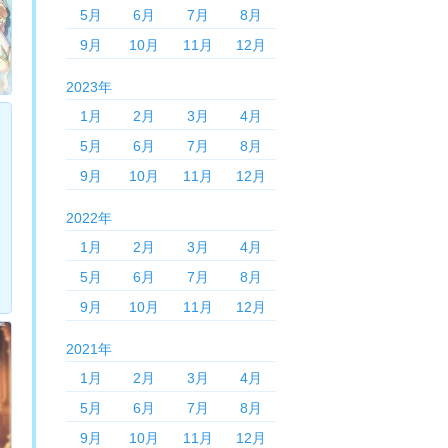
5月
6月
7月
8月
9月
10月
11月
12月
2023年
1月
2月
3月
4月
5月
6月
7月
8月
9月
10月
11月
12月
2022年
1月
2月
3月
4月
5月
6月
7月
8月
9月
10月
11月
12月
2021年
1月
2月
3月
4月
5月
6月
7月
8月
9月
10月
11月
12月