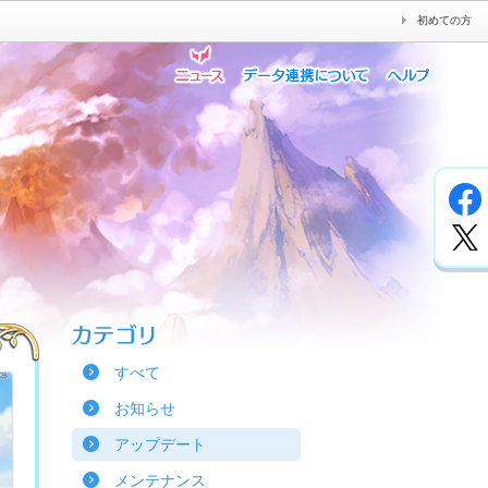
初めての方
すべて
お知らせ
アップデート
メンテナンス