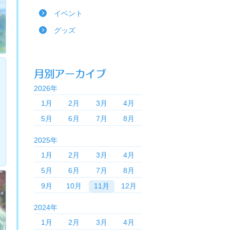
イベント
グッズ
2026年
1月
2月
3月
4月
5月
6月
7月
8月
2025年
1月
2月
3月
4月
5月
6月
7月
8月
9月
10月
11月
12月
2024年
1月
2月
3月
4月