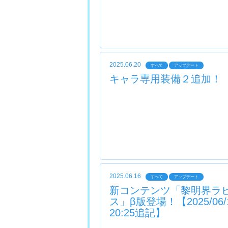
2025.06.20
すべて
アップデート
キャラ専用装備２追加！
2025.06.16
すべて
アップデート
新コンテンツ「黎明界ラ
ス」β版登場！【2025/06/1
20:25追記】