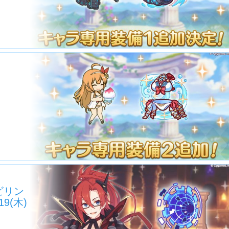
ビリン
9(木)