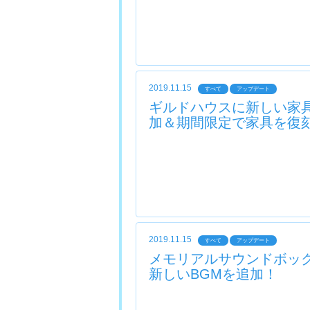
2019.11.15
すべて
アップデート
ギルドハウスに新しい家
加＆期間限定で家具を復
2019.11.15
すべて
アップデート
メモリアルサウンドボッ
新しいBGMを追加！