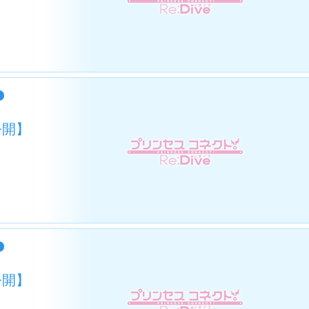
 公開】
 公開】