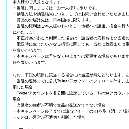
本人様のご負担となります。
・当選に関しましては、お一人様1回限りです。
・抽選方法や抽選結果につきましてはお問い合わせいただきま
・賞品のお届け先は、日本国内に限ります。
・当選の権利はご本人様のものとし、他者への譲渡、換金を行
止いたします。
・不正行為があると判断した場合は、該当者の応募および当選
・配送時に生じたいかなる損害に関しても、当社に故意または
を負いかねます。
・本キャンペーンは予告なく中止または変更する場合がありま
任を負いかねます。
なお、下記の項目に該当する場合には当選が無効となります。
・当選の連絡までに公式Twitterアカウントのフォローを外す
消した場合
・Twitterアカウントを非公開に設定している、Twitterア
場合
・当選者の住所が不明で賞品の発送ができない場合
・本キャンペーン終了までに該当ツイートのRTを取り消した場
・そのほか運営が不適切と判断した場合