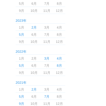
5月
6月
7月
8月
9月
10月
11月
12月
2023年
1月
2月
3月
4月
5月
6月
7月
8月
9月
10月
11月
12月
2022年
1月
2月
3月
4月
5月
6月
7月
8月
9月
10月
11月
12月
2021年
1月
2月
3月
4月
5月
6月
7月
8月
9月
10月
11月
12月