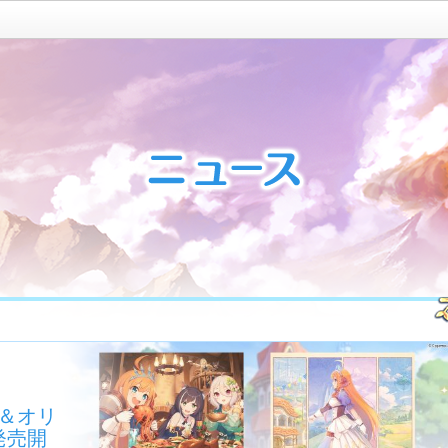
ム＆オリ
発売開