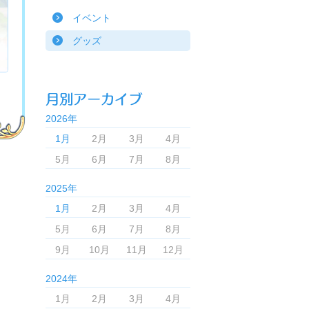
イベント
グッズ
2026年
1月
2月
3月
4月
5月
6月
7月
8月
2025年
1月
2月
3月
4月
5月
6月
7月
8月
9月
10月
11月
12月
2024年
1月
2月
3月
4月